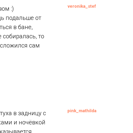
veronika_stef
ом :)
дь подальше от
ься в бане,
 собиралась, то
л сложился сам
pink_mathilda
туха в задницу с
ками и ночёвкой
оказывается