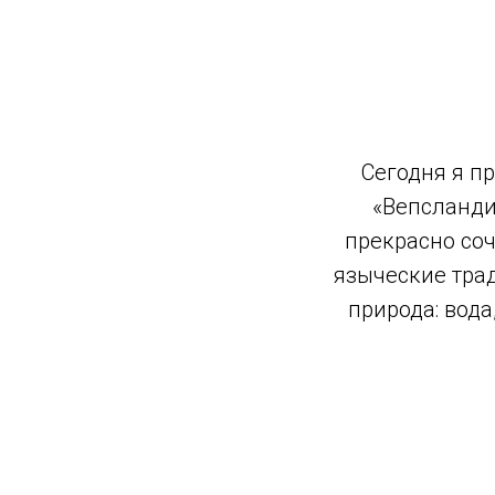
С
егодня я п
«Вепсланди
прекрасно соч
языческие тра
природа: вода