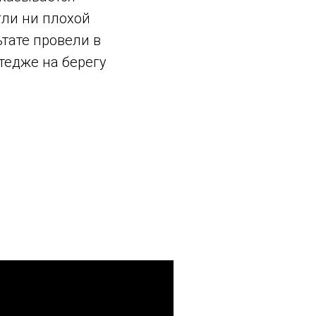
гли ни плохой
ьтате провели в
тедже на берегу