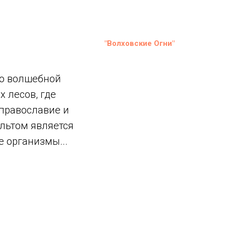
"Волховские Огни"
по волшебной
 лесов, где
 православие и
льтом является
е организмы...