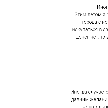
Иног
Этим летом я 
города с н
искупаться в о
денег нет, то
Иногда случаетс
давним желание
желательно